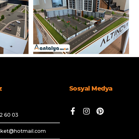
z
Sosyal Medya
2 60 03
aket@hotmail.com